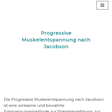
Zum
Inhalt
springen
Progressive
Muskelentspannung nach
Jacobson
0421 – 84 79 84 85
Die Progressive Muskelentspannung nach Jacobson
ist eine wirksame und bewährte
Entspannungsmethode zur Stressbewältigung, zur